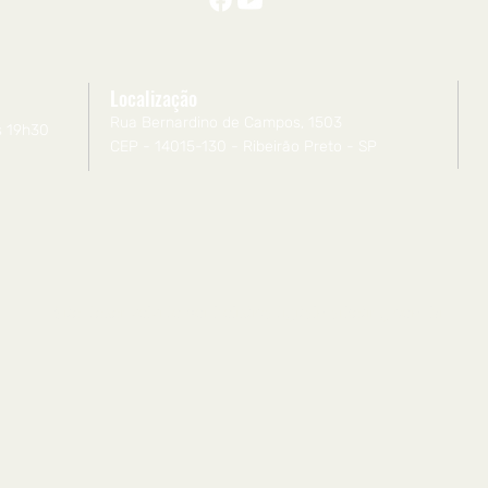
Localização
Rua Bernardino de Campos, 1503
s 19h30
CEP - 14015-130 - Ribeirão Preto - SP
Site desenvolvido por
holisticadigitalmarketing.com.br