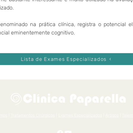
izado.
ominado na prática clínica, registra o potencial el
cial eminentemente cognitivo.
Lista de Exames Especializados
mos
|
Tratamentos Cirúrgicos
|
Exames Especializados
|
Artigos
|
Telem