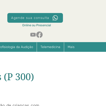
Agende sua consulta
Online ou Presencial
rofisiologia da Audição
Telemedicina
Mais
 (P 300)
ção de crianças com