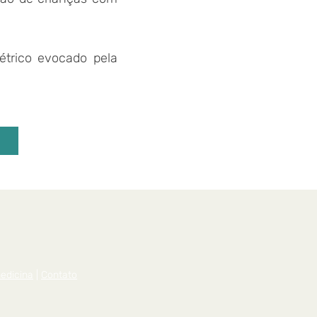
étrico evocado pela
edicina
|
Contato