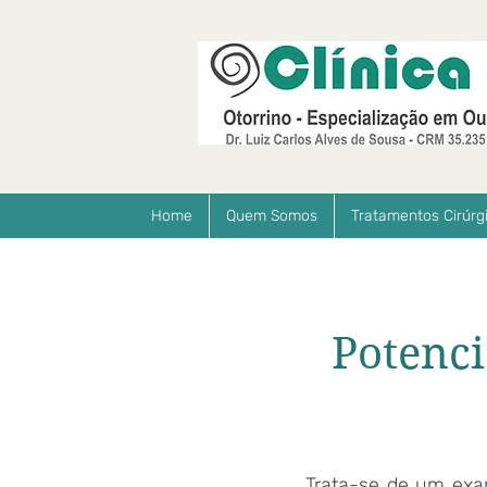
Home
Quem Somos
Tratamentos Cirúrg
Potenci
Trata-se de um exam