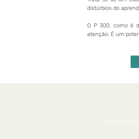
distúrbios do aprend
O P 300, como é den
atenção. É um poten
Home
|
Quem So