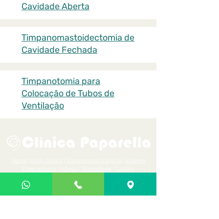
Cavidade Aberta
Timpanomastoidectomia de
Cavidade Fechada
Timpanotomia para
Colocação de Tubos de
Ventilação
Home
|
Quem Somos
|
Tratamentos Cirúrgicos
|
Exames
Especializados
|
Artigos
|
Telemedicina
|
Contato