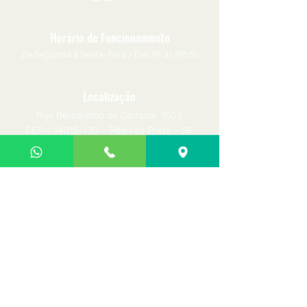
Horário de Funcionamento
De Segunda à Sexta-feira / Das 9h às 19h30
Localização
Rua Bernardino de Campos, 1503
CEP -
14015-130
- Ribeirão Preto - SP
Contato
(16) 3610 - 6755
Whatsapp
(16) 9 9739 - 8324
Site desenvolvido por
holisticadigitalmarketing.com.br