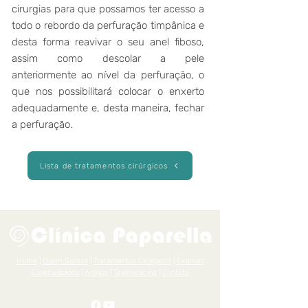
cirurgias para que possamos ter acesso a
todo o rebordo da perfuração timpânica e
desta forma reavivar o seu anel fiboso,
assim como descolar a pele
anteriormente ao nível da perfuração, o
que nos possibilitará colocar o enxerto
adequadamente e, desta maneira, fechar
a perfuração.
Lista de tratamentos cirúrgicos
Home
|
Quem Somos
|
Tratamentos Cirúrgicos
|
Exames
Especializados
|
Artigos
|
Telemedicina
|
Contato